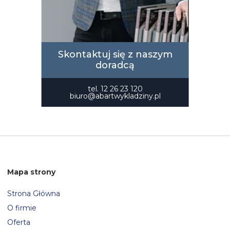
Skontaktuj się z naszym
doradcą
tel.
12 26 23 120
biuro@abartwykladziny.pl
Mapa strony
Strona Główna
O firmie
Oferta