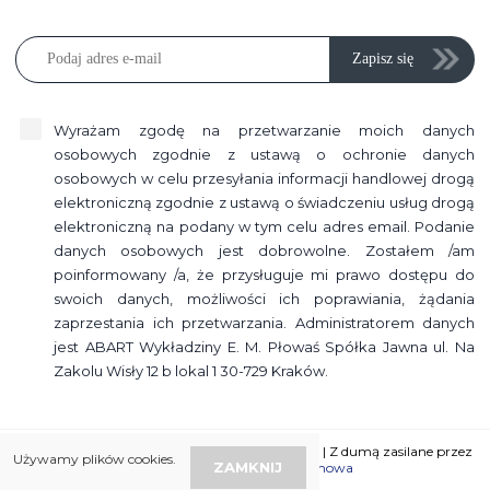
Zapisz się
Wyrażam zgodę na przetwarzanie moich danych
osobowych zgodnie z ustawą o ochronie danych
osobowych w celu przesyłania informacji handlowej drogą
elektroniczną zgodnie z ustawą o świadczeniu usług drogą
elektroniczną na podany w tym celu adres email. Podanie
danych osobowych jest dobrowolne. Zostałem /am
poinformowany /a, że przysługuje mi prawo dostępu do
swoich danych, możliwości ich poprawiania, żądania
zaprzestania ich przetwarzania. Administratorem danych
jest ABART Wykładziny E. M. Płowaś Spółka Jawna ul. Na
Zakolu Wisły 12 b lokal 1 30-729 Kraków.
Abart wykładziny 2026 © Design by
Wave Web
| Z dumą zasilane przez
Używamy plików cookies.
ZAMKNIJ
Wave Brand - Agencja reklamowa